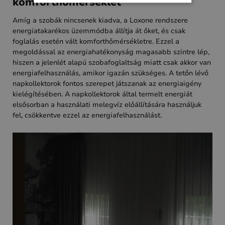
komforthőmérséklet
Amíg a szobák nincsenek kiadva, a Loxone rendszere
energiatakarékos üzemmódba állítja át őket, és csak
foglalás esetén vált komforthőmérsékletre. Ezzel a
megoldással az energiahatékonyság magasabb szintre lép,
hiszen a jelenlét alapú szobafoglaltság miatt csak akkor van
energiafelhasználás, amikor igazán szükséges. A tetőn lévő
napkollektorok fontos szerepet játszanak az energiaigény
kielégítésében. A napkollektorok által termelt energiát
elsősorban a használati melegvíz előállítására használjuk
fel, csökkentve ezzel az energiafelhasználást.