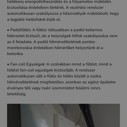
hatékony energiafelhasználás és a folyamatos működés
biztosítása érdekében történik. A vezérlési rendszer
automatikusan szabályozza a hőszivattyúk működését, hogy
a legjobb hatásfokot érjük el.
• Padlófűtés: A fűtési időszakban a padló kellemes
hőérzetet biztosít, de a helyiségek hőfok szabályozása nem
az ő feladata. A padló hőmérsékletének pontos
monitorozása érdekében hőmérőket helyeztünk el a
betonba.
• Fan-coil Egységek: A szobákban mind a fűtést, mind a
hűtést fan-coil egységek biztosítják. A rendszer
automatikusan vált a fűtés és hűtés között a szoba
hőmérsékletének megfelelően, azonban az egész épületre
érvényes téli vagy nyári üzemmódot felülírni nincs
lehetőség.