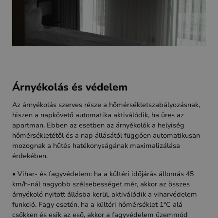
Árnyékolás és védelem
Az árnyékolás szerves része a hőmérsékletszabályozásnak,
hiszen a napkövető automatika aktiválódik, ha üres az
apartman. Ebben az esetben az árnyékolók a helyiség
hőmérsékletétől és a nap állásától függően automatikusan
mozognak a hűtés hatékonyságának maximalizálása
érdekében.
• Vihar- és fagyvédelem: ha a kültéri időjárás állomás 45
km/h-nál nagyobb szélsebességet mér, akkor az összes
árnyékoló nyitott állásba kerül, aktiválódik a viharvédelem
funkció. Fagy esetén, ha a kültéri hőmérséklet 1°C alá
csökken és esik az eső, akkor a fagyvédelem üzemmód