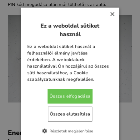
PIN kód megadása után már tölthető is az autó.
×
Ez a weboldal sütiket
használ
Ez a weboldal sütiket használ a
felhasználói élmény javítása
érdekében. A weboldalunk
használatával Ön hozzájárul az összes
süti használatához, a Cookie
szabályzatunknak megfelelően.
Összes elfogadása
Összes elutasítása
Energiamenedzsment és
Részletek megjelenítése