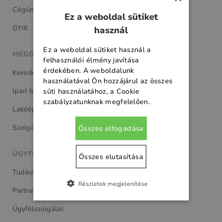
Cégünkről
Ez a weboldal sütiket
GYIK
használ
Ez a weboldal sütiket használ a
MEGOLDÁSAINK
felhasználói élmény javítása
érdekében. A weboldalunk
Kereskedelmi épületek
használatával Ön hozzájárul az összes
Ipari létesítmények
süti használatához, a Cookie
szabályzatunknak megfelelően.
Lakóépületek
Szolgáltatások
Összes elfogadása
ÜGYFÉL ÉS PARTNER
Összes elutasítása
Tudásbázis
Részletek megjelenítése
Partnereknek
Ügyfélszolgálat