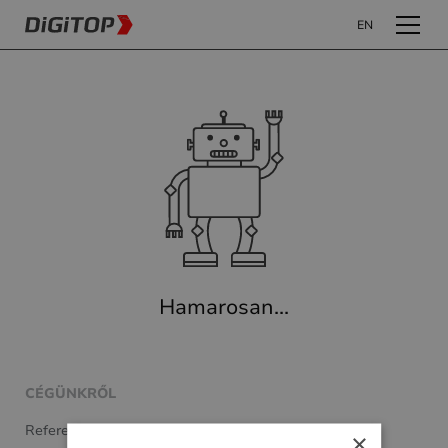
EN
Hamarosan...
CÉGÜNKRŐL
Referenciamunkák
×