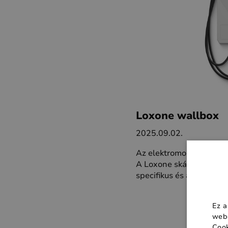
Loxone wallbox
2025.09.02.
Az elektromos járművek 
A Loxone skálázható me
specifikus és automatiz
Ez a
webo
Cook