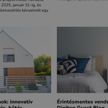
2025. január 31-ig, és
pületvezérlés kényelmét egy
nok: innovatív
Érintésmentes vend
és, hűtés,
Digitop Guest Blog