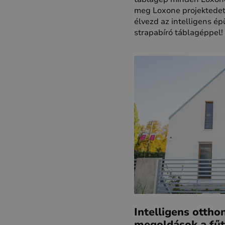
meg Loxone projektedet 
élvezd az intelligens é
strapabíró táblagéppel!
Intelligens ottho
megoldások a fűt