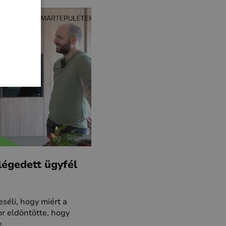
elégedett ügyfél
eséli, hogy miért a
or eldöntötte, hogy
e.