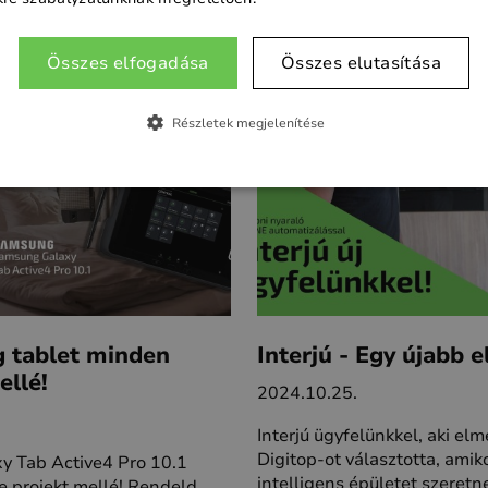
Összes elfogadása
Összes elutasítása
Részletek megjelenítése
 tablet minden
Interjú - Egy újabb 
ellé!
2024.10.25.
Interjú ügyfelünkkel, aki elm
Digitop-ot választotta, amik
 Tab Active4 Pro 10.1
intelligens épületet szeretn
 projekt mellé! Rendeld