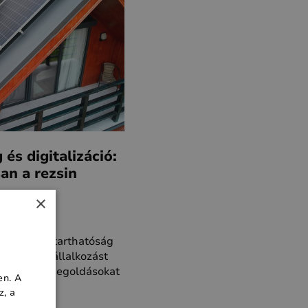
és digitalizáció:
an a rezsin
×
e és a fenntarthatóság
öbb hazai vállalkozást
ahatékony megoldásokat
en. A
z, a