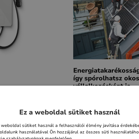
Energiatakarékosság 
így spórolhatsz okos
vállalkozásként is
használata egyre növekszik.
2025.05.26.
goldást kínál felhasználó-
ált módon.
A rezsiköltségek növekedés
Ez a weboldal sütiket használ
iránti elköteleződés egyre t
ösztönöz arra, hogy energi
 weboldal sütiket használ a felhasználói élmény javítása érdekéb
keressen.
ldalunk használatával Ön hozzájárul az összes süti használatáho
ie szabályzatunknak megfelelően.