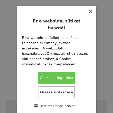
×
Certificates
Ez a weboldal sütiket
használ
Ez a weboldal sütiket használ a
felhasználói élmény javítása
érdekében. A weboldalunk
használatával Ön hozzájárul az összes
süti használatához, a Cookie
szabályzatunknak megfelelően.
Összes elfogadása
Have more questions?
Do not hesitate to contact us!
Összes elutasítása
Részletek megjelenítése