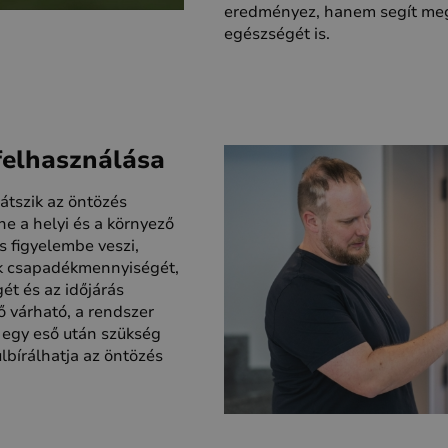
eredményez, hanem segít meg
egészségét is.
felhasználása
játszik az öntözés
e a helyi és a környező
s figyelembe veszi,
ak csapadékmennyiségét,
ét és az időjárás
ő várható, a rendszer
e egy eső után szükség
lbírálhatja az öntözés