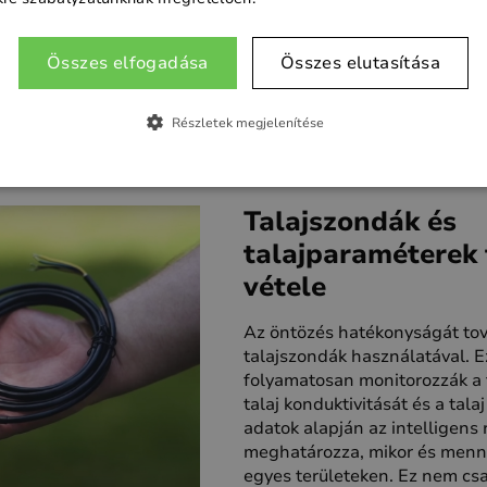
tő legoptimálisabb
Összes elfogadása
Összes elutasítása
Részletek megjelenítése
Talajszondák és
talajparaméterek
vétele
Az öntözés hatékonyságát tov
talajszondák használatával. 
folyamatosan monitorozzák a 
talaj konduktivitását és a tal
adatok alapján az intelligens
meghatározza, mikor és mennyi
egyes területeken. Ez nem csa