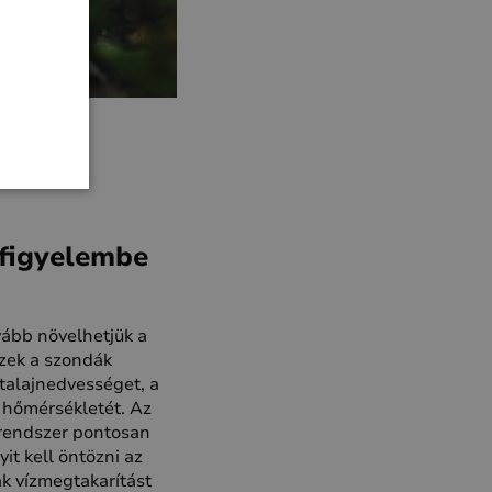
 figyelembe
ább növelhetjük a
Ezek a szondák
talajnedvességet, a
aj hőmérsékletét. Az
 rendszer pontosan
t kell öntözni az
k vízmegtakarítást