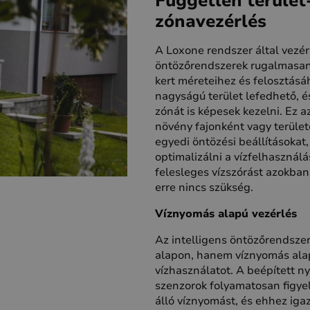
Független terület
zónavezérlés
A Loxone rendszer által vezére
öntözőrendszerek rugalmasan
kert méreteihez és felosztás
nagyságú terület lefedhető, é
zónát is képesek kezelni. Ez az
növény fajonként vagy terület
egyedi öntözési beállításokat,
optimalizálni a vízfelhasznál
felesleges vízszórást azokban
erre nincs szükség.
Víznyomás alapú vezérlés
Az intelligens öntözőrendszer
alapon, hanem víznyomás alapj
vízhasználatot. A beépített 
szenzorok folyamatosan figyel
álló víznyomást, és ehhez igaz