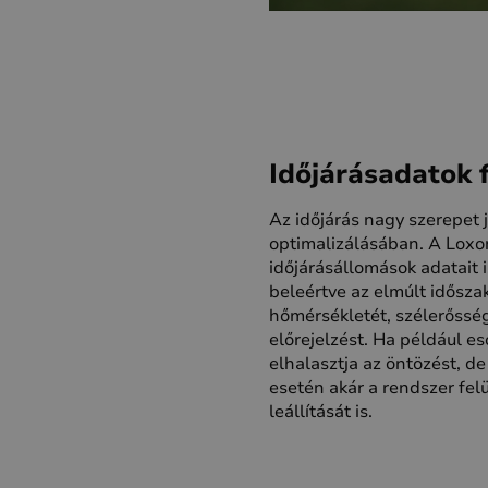
Időjárásadatok 
Az időjárás nagy szerepet 
optimalizálásában. A Loxon
időjárásállomások adatait i
beleértve az elmúlt idősz
hőmérsékletét, szélerősség
előrejelzést. Ha például es
elhalasztja az öntözést, d
esetén akár a rendszer felü
leállítását is.