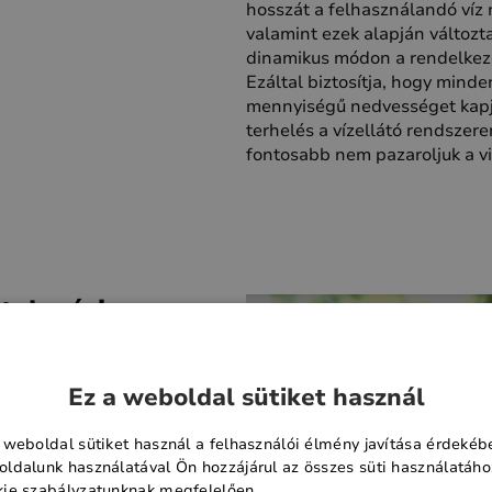
hosszát a felhasználandó víz
valamint ezek alapján változt
dinamikus módon a rendelkezés
Ezáltal biztosítja, hogy mind
mennyiségű nedvességet kapjo
terhelés a vízellátó rendszer
fontosabb nem pazaroljuk a v
ételezési
ogy intelligensen
Ez a weboldal sütiket használ
 vízforrást használja az
tunk kútból,
 weboldal sütiket használ a felhasználói élmény javítása érdekéb
tékes vízből is, és a
ldalunk használatával Ön hozzájárul az összes süti használatáho
t az elérhető források
ie szabályzatunknak megfelelően.