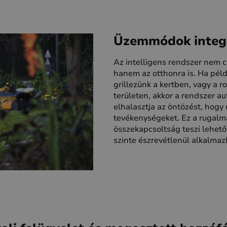
Üzemmódok integr
Az intelligens rendszer nem cs
hanem az otthonra is. Ha péld
grillezünk a kertben, vagy a r
területen, akkor a rendszer a
elhalasztja az öntözést, hogy 
tevékenységeket. Ez a rugalm
összekapcsoltság teszi lehető
szinte észrevétlenül alkalmaz