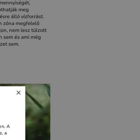
 mennyiségét,
athatják meg
re álló vízforrást.
en zóna megfelelő
n, nem lesz túlzott
en sem és ami még
izet sem.
×
en. A
z, a