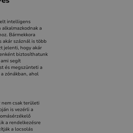
-és
lt intelligens
 alkalmazkodnak a
ához. Bármekkora
s akár száznál is több
t jelenti, hogy akár
enként biztosíthatunk
 ami segít
ást és megszünteti a
 a zónákban, ahol
 nem csak területi
án is vezérli a
nyomásérzékelő
ik a rendelkezésre
ítják a locsolás