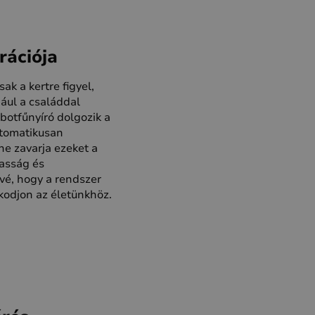
ációja
ak a kertre figyel,
ául a családdal
obotfűnyíró dolgozik a
utomatikusan
ne zavarja ezeket a
asság és
vé, hogy a rendszer
kodjon az életünkhöz.