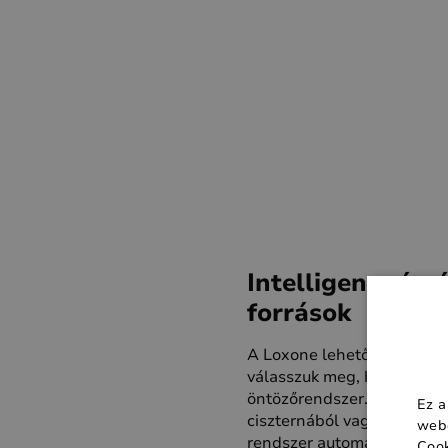
Intelligens vízv
források
A Loxone lehetővé teszi, h
válasszuk meg, hogy melyik
öntözőrendszer. Használha
Ez a
ciszternából vagy akár veze
webo
rendszer automatikusan vál
Cook