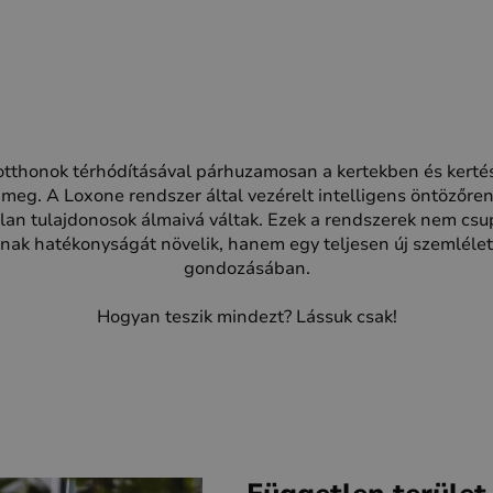
otthonok térhódításával párhuzamosan a kertekben és kerté
 meg. A Loxone rendszer által vezérelt intelligens öntözőr
tlan tulajdonosok álmaivá váltak. Ezek a rendszerek nem csu
nak hatékonyságát növelik, hanem egy teljesen új szemlélet
gondozásában.
Hogyan teszik mindezt? Lássuk csak!