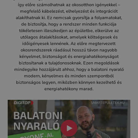
így előre számolhatnak az okosotthon igényekkel –
megfelelő kábelezést, elhelyezést és integrációt
alakíthatnak ki. Ez nemcsak gyorsítja a folyamatokat,
de biztosítja, hogy a rendszer minden funkciója
tökéletesen illeszkedjen az épületbe, elkerülve az
utólagos átalakításokat, amelyek költségesek és
időigényesek lennének. Az előre megtervezett
okosrendszerek ráadásul hosszú távon nagyobb
kényelmet, biztonságot és energiahatékonyságot
biztosítanak a tulajdonosoknak. Ezen megoldások
mindegyike hozzájárult ahhoz, hogy a balatoni nyaraló
modern, kényelmes és minden szempontból
biztonságos legyen, miközben könnyen kezelhető és
energiahatékony marad.