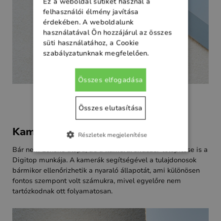
Ez a weboldal sütiket használ a
felhasználói élmény javítása
érdekében. A weboldalunk
használatával Ön hozzájárul az összes
süti használatához, a Cookie
szabályzatunknak megfelelően.
Összes elfogadása
Összes elutasítása
Kamerarendszer
Részletek megjelenítése
Bár nem Loxone alapú, de a
kamerarendszer
telepítése is a
Digitop munkája. A kamerák segítségével a tulajdonosok
bármikor ellenőrizhetik a nyaraló állapotát, ami különösen
fontos szempont volt számukra, mivel egyelőre nem
tartózkodnak ott folyamatosan.