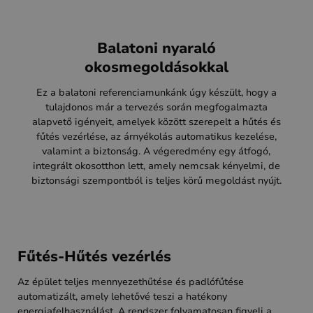
Balatoni nyaraló
okosmegoldásokkal
Ez a balatoni referenciamunkánk úgy készült, hogy a
tulajdonos már a tervezés során megfogalmazta
alapvető igényeit, amelyek között szerepelt a hűtés és
fűtés vezérlése, az árnyékolás automatikus kezelése,
valamint a biztonság. A végeredmény egy átfogó,
integrált okosotthon lett, amely nemcsak kényelmi, de
biztonsági szempontból is teljes körű megoldást nyújt.
Fűtés-Hűtés vezérlés
Az épület teljes mennyezethűtése és padlófűtése
automatizált, amely lehetővé teszi a hatékony
energiafelhasználást. A rendszer folyamatosan figyeli a