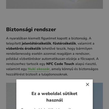
Biztonsági rendszer
A nyaralóban kiemelt figyelmet kapott a biztonság. A
telepített
jelenlétérzékelők
,
füstérzékelők
, valamint a
vízbetörés érzékelők
lehetővé teszik, hogy bármilyen
rendellenesség esetén azonnal reagáljon a rendszer,
például vízbetöréskor automatikusan elzárja a főcsapot. A
rendszerhez tartozik egy
NFC Code Touch
alapú riasztó,
valamint egy
Nuki okoszár
, amely könnyű és biztonságos
hozzáférést biztosít a tulajdonosoknak.
×
Ez a weboldal sütiket
használ