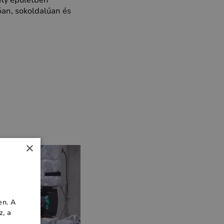
ely épületben
óan, sokoldalúan és
×
en. A
z, a