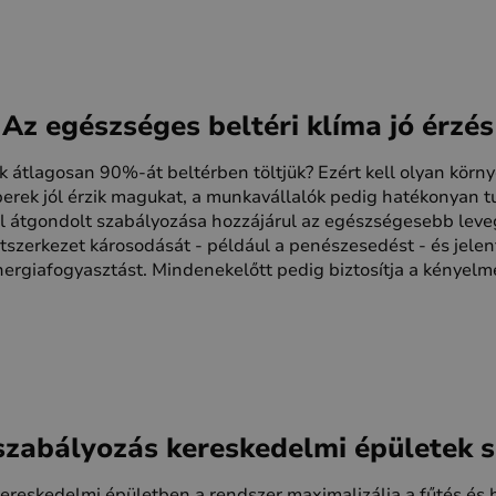
Az egészséges beltéri klíma jó érzés
k átlagosan 90%-át beltérben töltjük? Ezért kell olyan körny
rek jól érzik magukat, a munkavállalók pedig hatékonyan t
jól átgondolt szabályozása hozzájárul az egészségesebb le
tszerkezet károsodását - például a penészesedést - és jelen
ergiafogyasztást. Mindenekelőtt pedig biztosítja a kényelm
zabályozás kereskedelmi épületek 
ereskedelmi épületben a rendszer maximalizálja a fűtés és 