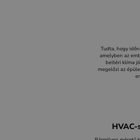
Tudta, hogy időn
amelyben az embe
beltéri klíma 
megelőzi az épüle
en
HVAC-s
Bármilyen méretű k