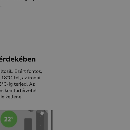
.
 érdekében
tozik. Ezért fontos,
18°C-tól, az irodai
°C-ig terjed. Az
es komfortérzetet
ie kellene.