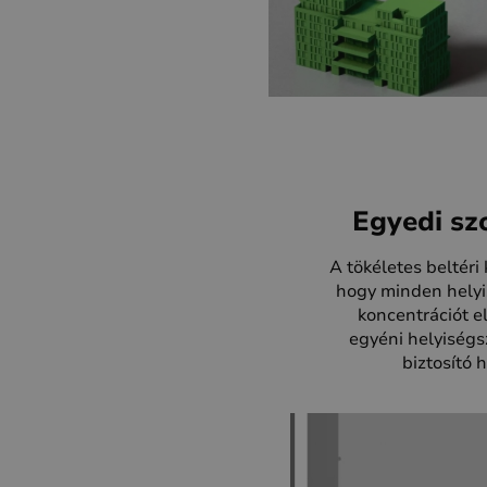
Egyedi sz
A tökéletes beltéri
hogy minden helyis
koncentrációt e
egyéni helyiségs
biztosító 