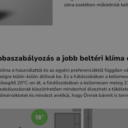
zóna esetében működniük kell
obaszabályozás a jobb beltéri klíma
 klíma a használattól és az egyéni preferenciáktól függően vál
égre külön-külön állítsuk be. Ez a hálószobában a kellemes 
lősegítő 20°C-on át, a fürdőszobában a kellemesen meleg 23
zabályozásnak köszönhetően mindenhol élvezheti a tökélet
hőmérsékletet és mindezt anélkül, hogy Önnek bármit is tenn