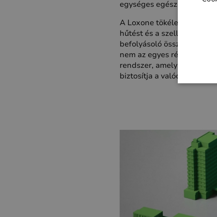
egységes egészként.
A Loxone tökéletesen össze
hűtést és a szellőzést, vala
befolyásoló összes többi 
nem az egyes részek össz
rendszer, amely megsokszo
biztosítja a valódi energi