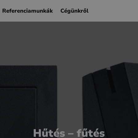
Referenciamunkák
Cégünkről
Hűtés – fűtés