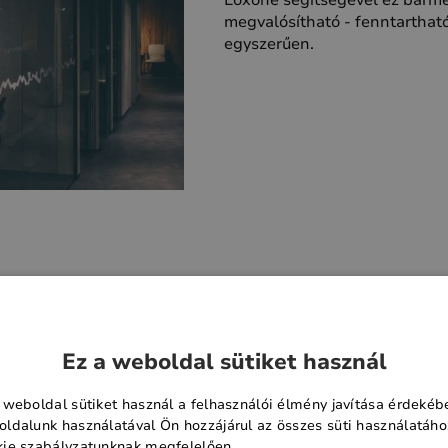
Loxone segítségével ez bárm
megvalósítható - fenntarthat
egyszerűen.
szek összessége
 rendkívül hatékonyan,
Ez a weboldal sütiket használ
n működnek. Egy épület
ensből áll. Az igazi
 weboldal sütiket használ a felhasználói élmény javítása érdekéb
k akkor szabadul fel, ha
ldalunk használatával Ön hozzájárul az összes süti használatáho
rgiában működnek, és
ie szabályzatunknak megfelelően.