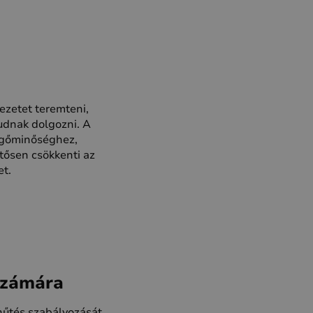
ezetet teremteni,
udnak dolgozni. A
vegőminőséghez,
tősen csökkenti az
et.
számára
hűtés szabályozását