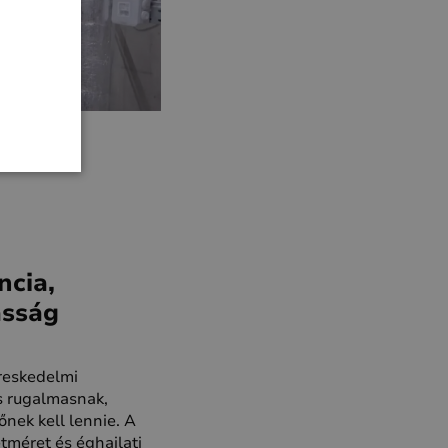
ncia,
asság
reskedelmi
s rugalmasnak,
nek kell lennie. A
méret és éghajlati