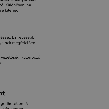
zó. Különösen, ha
e kiterjed.
léssel. Ez kevesebb
nyeinek megfelelően
a vezetőség, különböző
z.
nt
engedhetetlen. A