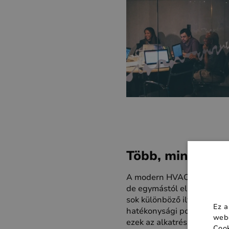
Több, mint a ré
A modern HVAC-összetevők
de egymástól elszigetelte
sok különböző ilyen kompon
Ez a
hatékonysági potenciál csa
webo
ezek az alkatrészek szine
Cook