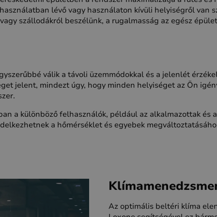
 használatban lévő vagy használaton kívüli helyiségről van s
 vagy szállodákról beszélünk, a rugalmasság az egész épületr
gyszerűbbé válik a távoli üzemmódokkal és a jelenlét érzéke
get jelent, mindezt úgy, hogy minden helyiséget az Ön igé
szer.
an a különböző felhasználók, például az alkalmazottak és 
endelkezhetnek a hőmérséklet és egyebek megváltoztatásáho
Klímamenedzsme
Az optimális beltéri klíma el